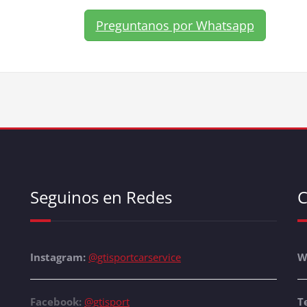
Preguntanos por Whatsapp
Seguinos en Redes
C
Instagram:
@gtisportcarservice
W
Facebook:
@gtisport
T