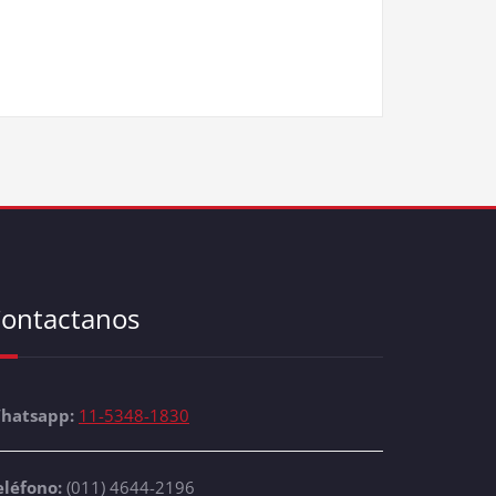
ontactanos
hatsapp:
11-5348-1830
eléfono:
(011) 4644-2196